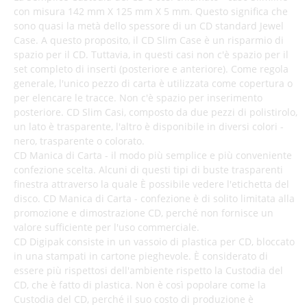
con misura 142 mm X 125 mm X 5 mm. Questo significa che
sono quasi la metà dello spessore di un CD standard Jewel
Case. A questo proposito, il CD Slim Case è un risparmio di
spazio per il CD. Tuttavia, in questi casi non c'è spazio per il
set completo di inserti (posteriore e anteriore). Come regola
generale, l'unico pezzo di carta è utilizzata come copertura o
per elencare le tracce. Non c'è spazio per inserimento
posteriore. CD Slim Casi, composto da due pezzi di polistirolo,
un lato è trasparente, l'altro è disponibile in diversi colori -
nero, trasparente o colorato.
CD Manica di Carta - il modo più semplice e più conveniente
confezione scelta. Alcuni di questi tipi di buste trasparenti
finestra attraverso la quale È possibile vedere l'etichetta del
disco. CD Manica di Carta - confezione è di solito limitata alla
promozione e dimostrazione CD, perché non fornisce un
valore sufficiente per l'uso commerciale.
CD Digipak consiste in un vassoio di plastica per CD, bloccato
in una stampati in cartone pieghevole. È considerato di
essere più rispettosi dell'ambiente rispetto la Custodia del
CD, che è fatto di plastica. Non è così popolare come la
Custodia del CD, perché il suo costo di produzione è