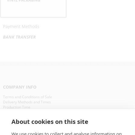
VINYL PACKAGING
Payment Methods
BANK TRANSFER
COMPANY INFO
Terms and Conditions of Sale
Delivery Methods and Times
Production Time
Our Clients in Europe
About cookies on this site
WHAT IS ?
We use cookies to collect and analyse information on