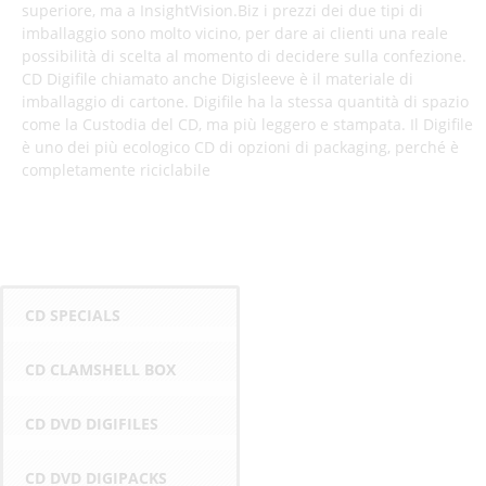
superiore, ma a InsightVision.Biz i prezzi dei due tipi di
imballaggio sono molto vicino, per dare ai clienti una reale
possibilità di scelta al momento di decidere sulla confezione.
CD Digifile chiamato anche Digisleeve è il materiale di
imballaggio di cartone. Digifile ha la stessa quantità di spazio
come la Custodia del CD, ma più leggero e stampata. Il Digifile
è uno dei più ecologico CD di opzioni di packaging, perché è
completamente riciclabile
F
G
T
a
o
c
o
e
CD SPECIALS
e
g
e
b
l
t
o
e
CD CLAMSHELL BOX
o
P
i
k
l
d
CD DVD DIGIFILES
L
u
g
i
s
e
CD DVD DIGIPACKS
k
t