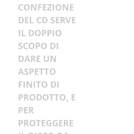
CONFEZIONE
r
DEL CD SERVE
i
IL DOPPIO
c
SCOPO DI
e
DARE UN
s
ASPETTO
i
FINITO DI
n
PRODOTTO, E
E
PER
U
PROTEGGERE