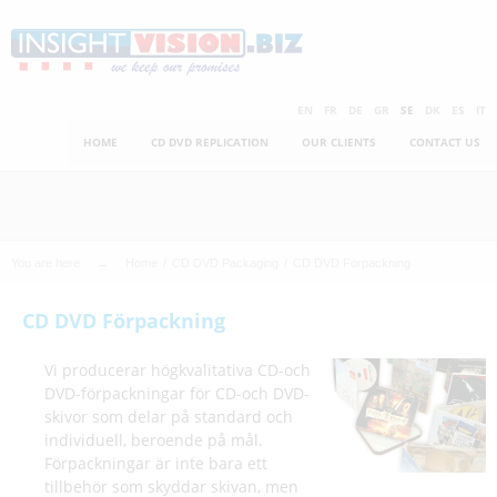
Skip
to
main
C
content
EN
FR
DE
GR
SE
DK
ES
IT
HOME
CD DVD REPLICATION
OUR CLIENTS
CONTACT US
h
e
a
You are here
Home
CD DVD Packaging
CD DVD Förpackning
p
CD DVD Förpackning
e
Vi producerar högkvalitativa CD-och
s
DVD-förpackningar för CD-och DVD-
skivor som delar på standard och
t
individuell, beroende på mål.
Förpackningar är inte bara ett
P
tillbehör som skyddar skivan, men