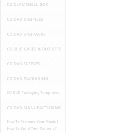
o
e
CD CLAMSHELL BOX
o
P
i
k
l
d
CD DVD DIGIFILES
L
u
g
i
s
e
CD DVD DIGIPACKS
k
t
e
n
e
CD SLIP CASES & BOX SETS
CD DVD SLEEVES
CD DVD PACKAGING
CD DVD Packaging Templates
CD DVD MANUFACTURING
How To Promote Your Music ?
How To Build Your Content ?