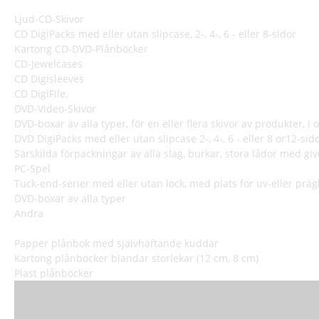
Ljud-CD-Skivor
CD DigiPacks med eller utan slipcase, 2-, 4-, 6 - eller 8-sidor
Kartong CD-DVD-Plånböcker
CD-Jewelcases
CD Digisleeves
CD DigiFile,
DVD-Video-Skivor
DVD-boxar av alla typer, för en eller flera skivor av produkter, i o
DVD DigiPacks med eller utan slipcase 2-, 4-, 6 - eller 8 or12-sid
Särskilda förpackningar av alla slag, burkar, stora lådor med give
PC-Spel
Tuck-end-serier med eller utan lock, med plats för uv-eller präg
DVD-boxar av alla typer
Andra
Papper plånbok med självhäftande kuddar
Kartong plånböcker blandar storlekar (12 cm, 8 cm)
Plast plånböcker