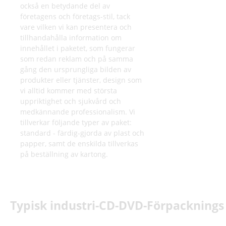
också en betydande del av
företagens och företags-stil, tack
r
vare vilken vi kan presentera och
tillhandahålla information om
i
innehållet i paketet, som fungerar
som redan reklam och på samma
c
gång den ursprungliga bilden av
produkter eller tjänster, design som
e
vi alltid kommer med största
uppriktighet och sjukvård och
s
medkännande professionalism. Vi
tillverkar följande typer av paket:
i
standard - färdig-gjorda av plast och
papper, samt de enskilda tillverkas
n
på beställning av kartong.
E
U
Typisk industri-CD-DVD-Förpacknings